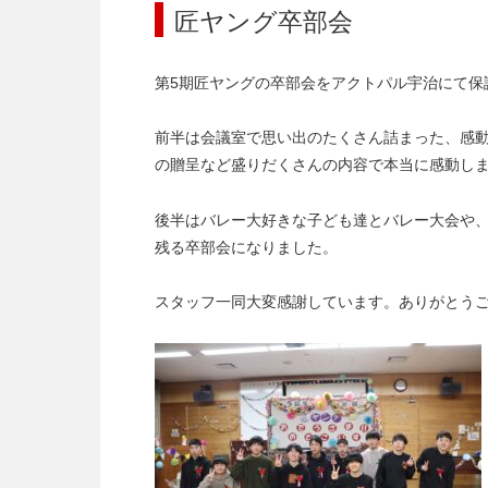
匠ヤング卒部会
第5期匠ヤングの卒部会をアクトパル宇治にて保
前半は会議室で思い出のたくさん詰まった、感
の贈呈など盛りだくさんの内容で本当に感動し
後半はバレー大好きな子ども達とバレー大会や
残る卒部会になりました。
スタッフ一同大変感謝しています。ありがとう